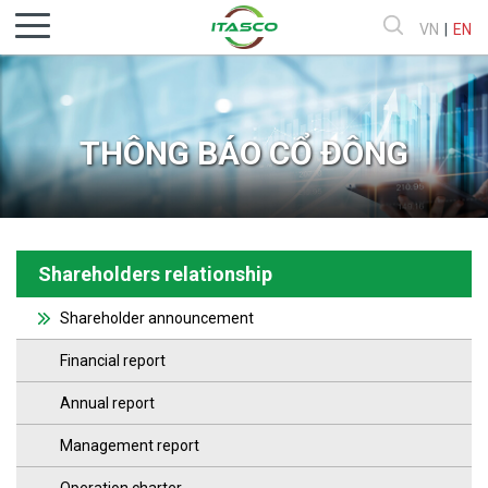
VN
|
EN
THÔNG BÁO CỔ ĐÔNG
Shareholders relationship
Shareholder announcement
Financial report
Annual report
Management report