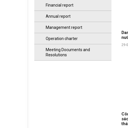
Financial report
Annual report
Management report
Dan
nư
Operation charter
29-
Meeting Documents and
Resolutions
Côn
sác
th