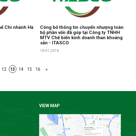
thể Chi nhánh Hà
Công bố thông tin chuyển nhượng toàn
bộ phần vốn đã góp tại Công ty TNHH
MTV Chế biến kinh doanh than khoáng
sản - ITASCO
18-01-2018
12
13
14
15
16
»
VIEW MAP