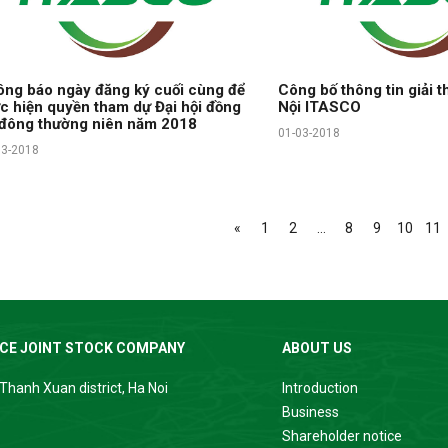
ng báo ngày đăng ký cuối cùng để
Công bố thông tin giải 
c hiện quyền tham dự Đại hội đồng
Nội ITASCO
 đông thường niên năm 2018
01-03-2018
03-2018
«
1
2
...
8
9
10
11
ICE JOINT STOCK COMPANY
ABOUT US
Thanh Xuan district, Ha Noi
Introduction
Business
Shareholder notice