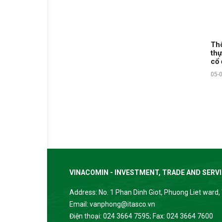
Thô
thự
cổ
05-
VINACOMIN - INVESTMENT, TRADE AND SERV
Address: No. 1 Phan Dinh Giot, Phuong Liet ward, 
Email: vanphong@itasco.vn
Điện thoại: 024 3664 7595; Fax: 024 3664 7600