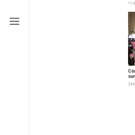
11-
Côn
sun
24-