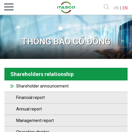
VN
|
EN
THÔNG BÁO CỔ ĐÔNG
Shareholders relationship
Shareholder announcement
Financial report
Annual report
Management report