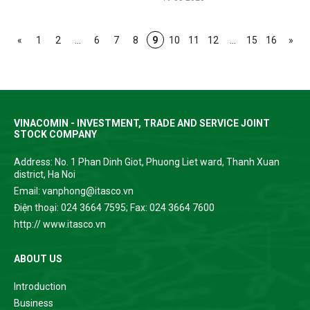
«
1
2
...
6
7
8
9
10
11
12
...
15
16
»
VINACOMIN - INVESTMENT, TRADE AND SERVICE JOINT
STOCK COMPANY
Address: No. 1 Phan Dinh Giot, Phuong Liet ward, Thanh Xuan
district, Ha Noi
Email: vanphong@itasco.vn
Điện thoại: 024 3664 7595; Fax: 024 3664 7600
http:// www.itasco.vn
ABOUT US
Introduction
Business