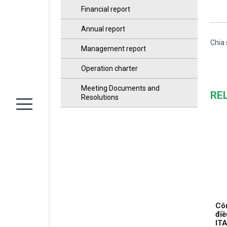
Financial report
Annual report
Chia 
Management report
Operation charter
Meeting Documents and
RE
Resolutions
Côn
điề
ITA