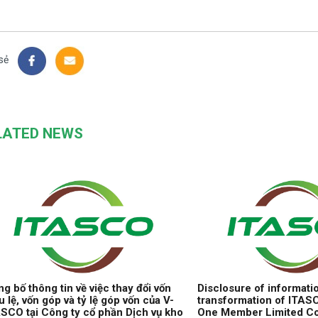
sẻ
LATED NEWS
g bố thông tin về việc thay đổi vốn
Disclosure of informati
u lệ, vốn góp và tỷ lệ góp vốn của V-
transformation of ITAS
SCO tại Công ty cổ phần Dịch vụ kho
One Member Limited Co