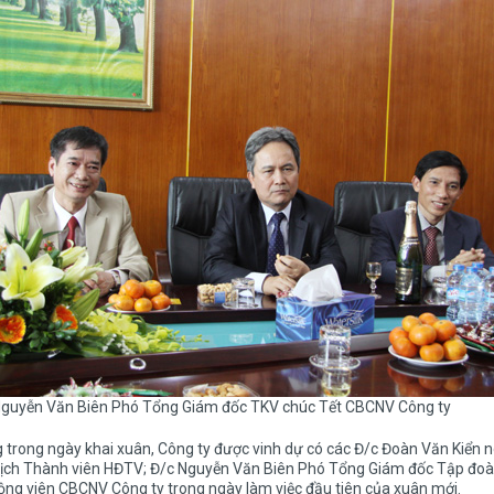
Nguyễn Văn Biên Phó Tổng Giám đốc TKV chúc Tết CBCNV Công ty
trong ngày khai xuân, Công ty được vinh dự có các Đ/c Đoàn Văn Kiển ng
tịch Thành viên HĐTV; Đ/c Nguyễn Văn Biên Phó Tổng Giám đốc Tập đoà
ộng viên CBCNV Công ty trong ngày làm việc đầu tiên của xuân mới.