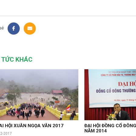
sẻ
N TỨC KHÁC
AI HỘI XUÂN NGỌA VÂN 2017
ĐẠI HỘI ĐỒNG CỔ ĐÔN
NĂM 2014
02-2017