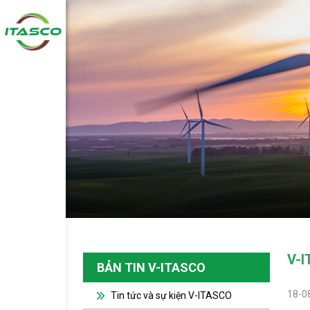
V-I
BẢN TIN V-ITASCO
18-0
Tin tức và sự kiện V-ITASCO