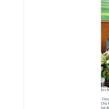
Đ/c 
Cũng 
Chủ 
hỏi đ