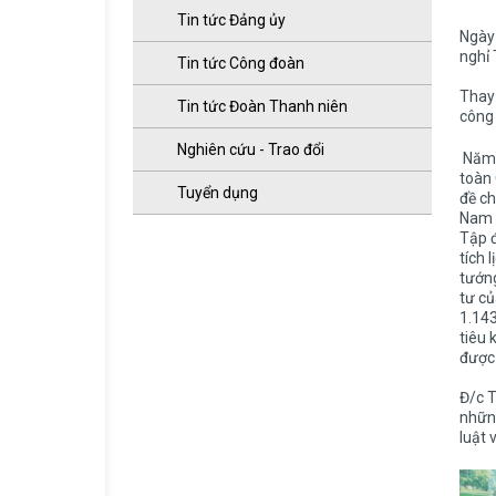
Tin tức Đảng ủy
Ngày 
nghỉ 
Tin tức Công đoàn
Thay 
Tin tức Đoàn Thanh niên
công 
Nghiên cứu - Trao đổi
Năm 2
toàn 
Tuyển dụng
đề ch
Nam g
Tập đ
tích 
tướng
tư củ
1.143
tiêu 
được 
Đ/c T
những
luật 