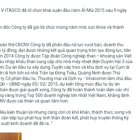
y, V-ITASCO đã tổ chức khai xuân đầu năm Ất Mùi 2015 sau 9 ngày
m đốc Công ty đã gửi lời chúc mừng năm mới, sức khỏe và thành
àn thể CBCNV Công ty đã phấn đấu nỗ lực vượt bậc, doanh thu
 tỷ đồng, đạt được những kết quả quan trọng trên tạo động lực, tiền
ăm 2014 Công ty được Tập đoàn Công nghiệp than – khoáng sản Việt
hầu nhập khẩu than cung cấp cho nhà máy nhiệt điện Duyên Hải 3 của
h; Dự án Đầu tư xây dựng Tuyến cáp treo và khu dịch vụ tại Cụm di
ị di tích lịch sử nhà Trần tại Đông Triều, Quảng Ninh được Thủ
 ty Cổ phần Đầu tư, Thương mại và Dịch vụ - Vinacomin làm chủ đầu
/QĐ – UBND ngày 05/ 02/ 2015, dự kiến tổng mức đầu tư dự án
bản được giải quyết xong, Công ty đã hoàn thành toàn diện các chỉ
ững vàng trong Top 500 doanh nghiệp lớn nhất Việt Nam, khẳng định
CNV được cải thiện và quan tâm hơn.
u kiện thuận lợi nhưng cũng còn có khó khăn, thách thức, song với
n tiếp tục phát huy tinh thần đoàn kết, phát huy truyền thống Kỷ
 xuất kinh doanh đã đề ra…”