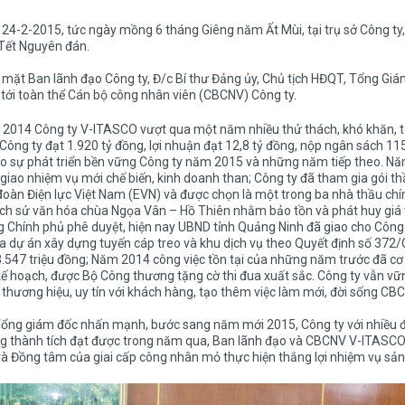
24-2-2015, tức ngày mồng 6 tháng Giêng năm Ất Mùi, tại trụ sở Công t
Tết Nguyên đán.
mặt Ban lãnh đạo Công ty, Đ/c Bí thư Đảng ủy, Chủ tịch HĐQT, Tổng Giá
tới toàn thể Cán bộ công nhân viên (CBCNV) Công ty.
014 Công ty V-ITASCO vượt qua một năm nhiều thử thách, khó khăn, to
Công ty đạt 1.920 tỷ đồng, lợi nhuận đạt 12,8 tỷ đồng, nộp ngân sách 115
o sự phát triển bền vững Công ty năm 2015 và những năm tiếp theo. N
iao nhiệm vụ mới chế biến, kinh doanh than; Công ty đã tham gia gói t
oàn Điện lực Việt Nam (EVN) và được chọn là một trong ba nhà thầu chín
lịch sử văn hóa chùa Ngọa Vân – Hồ Thiên nhằm bảo tồn và phát huy giá tr
 Chính phủ phê duyệt, hiện nay UBND tỉnh Quảng Ninh đã giao cho Công
a dự án xây dựng tuyến cáp treo và khu dịch vụ theo Quyết định số 372
.547 triệu đồng; Năm 2014 công việc tồn tại của những năm trước đã cơ 
kế hoạch, được Bộ Công thương tặng cờ thi đua xuất sắc. Công ty vẫn v
thương hiệu, uy tín với khách hàng, tạo thêm việc làm mới, đời sống CB
ổng giám đốc nhấn mạnh, bước sang năm mới 2015, Công ty với nhiều điề
 thành tích đạt được trong năm qua, Ban lãnh đạo và CBCNV V-ITASCO cầ
và Đồng tâm của giai cấp công nhân mỏ thực hiện thắng lợi nhiệm vụ sản