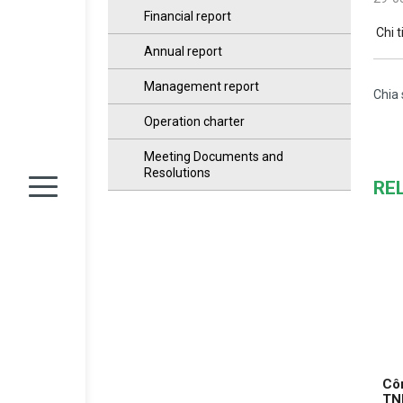
Financial report
Chi t
Annual report
Management report
Chia 
Operation charter
Meeting Documents and
Resolutions
RE
Côn
TN