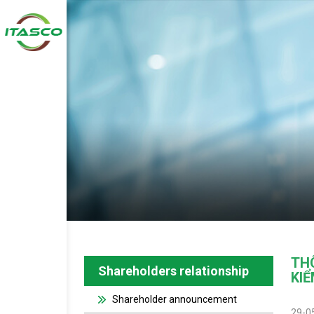
THÔ
Shareholders relationship
KIỂ
Shareholder announcement
29-0