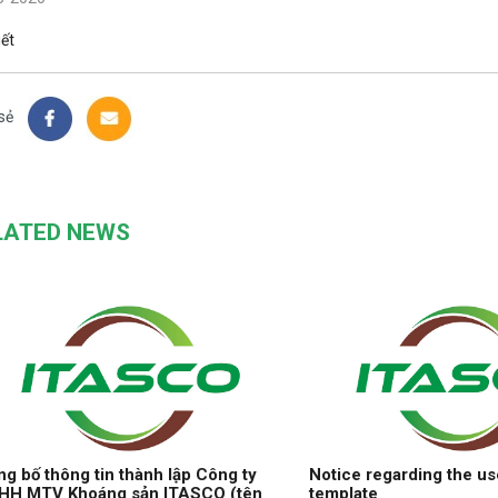
iết
sẻ
LATED NEWS
g bố thông tin thành lập Công ty
Notice regarding the us
HH MTV Khoáng sản ITASCO (tên
template