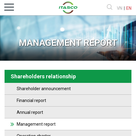
VN
|
EN
MANAGEMENT REPORT
Shareholders relationship
Shareholder announcement
Financial report
Annual report
Management report