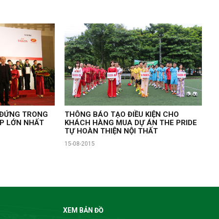
 ĐỨNG TRONG
THÔNG BÁO TẠO ĐIỀU KIỆN CHO
ỆP LỚN NHẤT
KHÁCH HÀNG MUA DỰ ÁN THE PRIDE
TỰ HOÀN THIỆN NỘI THẤT
15-08-2015
XEM BẢN ĐỒ