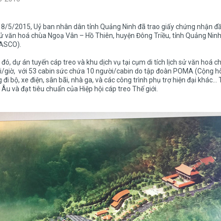
8/5/2015, Uỷ ban nhân dân tỉnh Quảng Ninh đã trao giấy chứng nhận đầu 
sử văn hoá chùa Ngoạ Vân – Hồ Thiên, huyện Đông Triều, tỉnh Quảng Nin
TASCO).
đó, dự án tuyến cáp treo và khu dịch vụ tại cụm di tích lịch sử văn hoá
/giờ, với 53 cabin sức chứa 10 người/cabin do tập đoàn POMA (Cộng hò
 đi bộ, xe điện, sân bãi, nhà ga, và các công trình phụ trợ hiện đại khác…
Âu và đạt tiêu chuẩn của Hiệp hội cáp treo Thế giới.