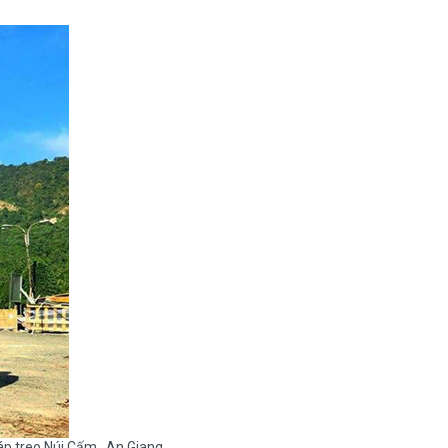
áp treo Núi Cấm , An Giang