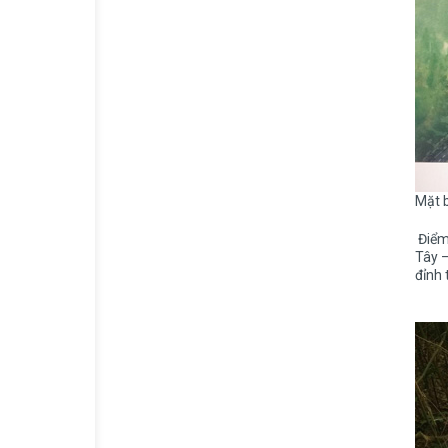
Mặt b
Điểm 
Tây –
đỉnh