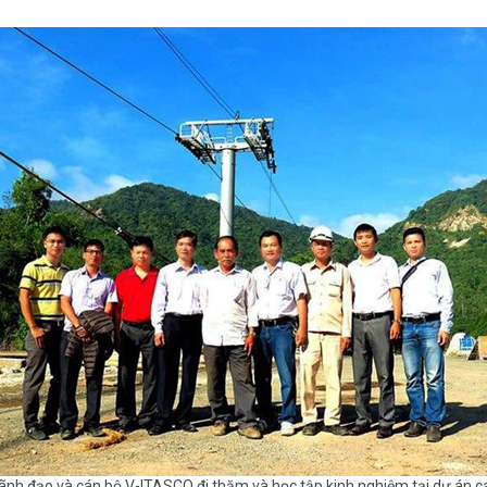
ãnh đạo và cán bộ V-ITASCO đi thăm và học tập kinh nghiệm tại dự án c