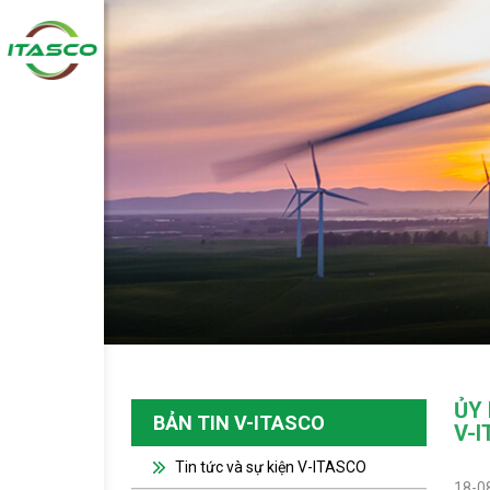
ỦY
BẢN TIN V-ITASCO
V-
Tin tức và sự kiện V-ITASCO
18-0