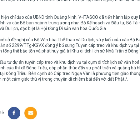
hiện chỉ đạo của UBND tỉnh Quảng Ninh, V-ITASCO đã tiến hành lập quy h
ỉnh và các Bộ ban ngành trung ương như: Bộ Kế hoạch và Đầu tư, Bộ Tài
và Du lịch, đặc biệt là Hội Đồng Di sản văn hóa Quốc Gia.
cở sở đề nghị của Bộ Văn hóa Thể thao và Du lịch, và ý kiến của các Bộ
ản số 2299/TTg-KGVX đồng ý bổ sung Tuyến cáp treo và khu dịch vụ tại 
 tổng thể bảo tồn và phát huy giá trị Khu di tích lịch sử Nhà Trần ở Đông 
đầu tư dự án tuyến cáp treo và khu dịch vụ tại cụm di tích lịch sử văn h
inh của thị xã Đông Triều, góp phần thúc đẩy sự phát triển và quảng bá hìn
tại Đông Triều. Bên cạnh đó Cáp treo Ngọa Vân là phương tiện giao thôn
 một cảm giác thú vị trong chuyến đi chiêm bái đến với đất Phật./.
sẻ