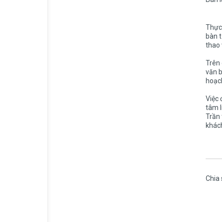
Thực 
bàn t
thao 
Trên 
văn b
hoạch
Việc 
tâm l
Trần 
khách
Chia 