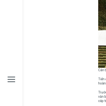
Cán b
Tiến 
hoàn 
Trước
văn 
cáp t