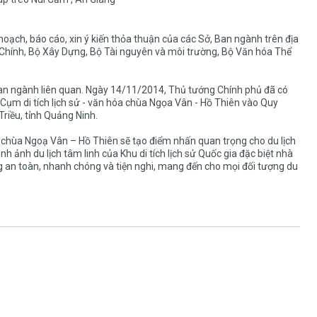
oạch, báo cáo, xin ý kiến thỏa thuận của các Sở, Ban ngành trên địa
 Chính, Bộ Xây Dựng, Bộ Tài nguyên và môi trường, Bộ Văn hóa Thể
 Ban ngành liên quan. Ngày 14/11/2014, Thủ tướng Chính phủ đã có
Cụm di tích lịch sử - văn hóa chùa Ngọa Vân - Hồ Thiên vào Quy
Triều, tỉnh Quảng Ninh.
oá chùa Ngoạ Vân – Hồ Thiên sẽ tạo điểm nhấn quan trọng cho du lịch
h ảnh du lịch tâm linh của Khu di tích lịch sử Quốc gia đặc biệt nhà
g an toàn, nhanh chóng và tiện nghi, mang đến cho mọi đối tượng du