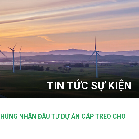
TIN TỨC SỰ KIỆN
CHỨNG NHẬN ĐẦU TƯ DỰ ÁN CÁP TREO CHO