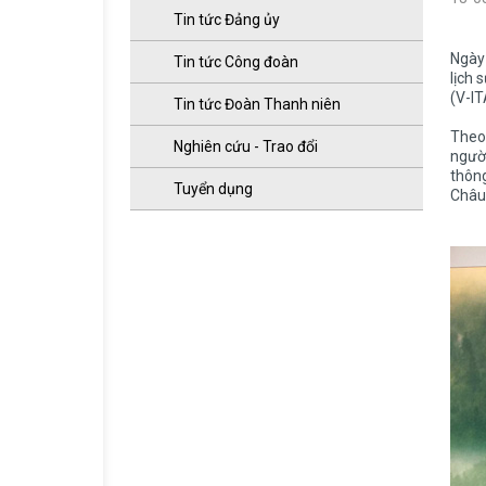
Tin tức Đảng ủy
Ngày 
Tin tức Công đoàn
lịch 
(V-I
Tin tức Đoàn Thanh niên
Theo 
Nghiên cứu - Trao đổi
người
thông
Tuyển dụng
Châu 