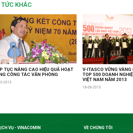
N TỨC KHÁC
ẾP TỤC NÂNG CAO HIỆU QUẢ HOẠT
V-ITASCO VỮNG VÀNG
NG CÔNG TÁC VĂN PHÒNG
TOP 500 DOANH NGHI
VIỆT NAM NĂM 2013
10-2015
18-08-2015
ỊCH VỤ - VINACOMIN
VỀ CHÚNG TÔI