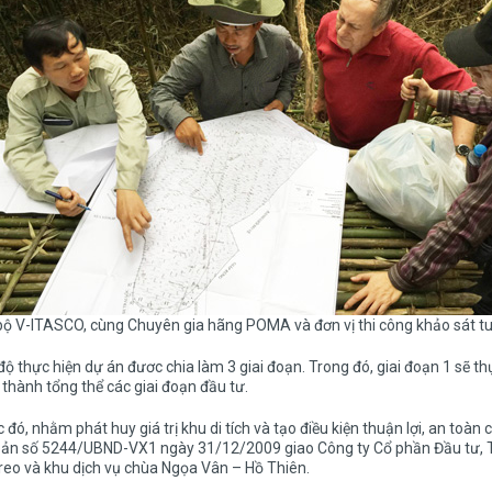
ộ V-ITASCO, cùng Chuyên gia hãng POMA và đơn vị thi công khảo sát tu
độ thực hiện dự án đươc chia làm 3 giai đoạn. Trong đó, giai đoạn 1 sẽ 
thành tổng thể các giai đoạn đầu tư.
 đó, nhằm phát huy giá trị khu di tích và tạo điều kiện thuận lợi, an to
bản số 5244/UBND-VX1 ngày 31/12/2009 giao Công ty Cổ phần Đầu tư, T
reo và khu dịch vụ chùa Ngọa Vân – Hồ Thiên.