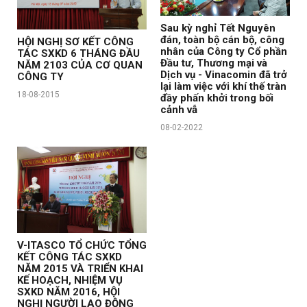
Sau kỳ nghỉ Tết Nguyên
đán, toàn bộ cán bộ, công
HỘI NGHỊ SƠ KẾT CÔNG
nhân của Công ty Cổ phần
TÁC SXKD 6 THÁNG ĐẦU
Đầu tư, Thương mại và
NĂM 2103 CỦA CƠ QUAN
Dịch vụ - Vinacomin đã trở
CÔNG TY
lại làm việc với khí thế tràn
18-08-2015
đầy phấn khởi trong bối
cảnh vẫ
08-02-2022
V-ITASCO TỔ CHỨC TỔNG
KẾT CÔNG TÁC SXKD
NĂM 2015 VÀ TRIỂN KHAI
KẾ HOẠCH, NHIỆM VỤ
SXKD NĂM 2016, HỘI
NGHỊ NGƯỜI LAO ĐỘNG