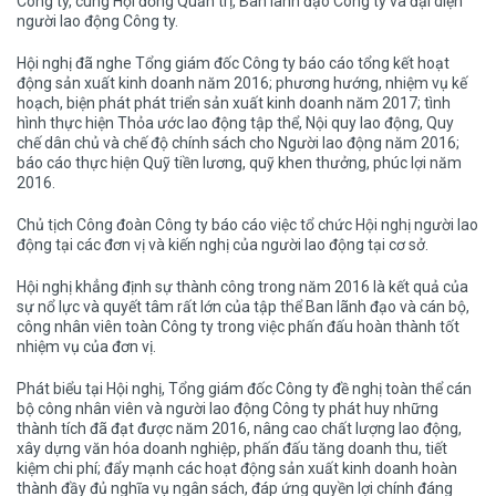
Công ty, cùng Hội đồng Quản trị, Ban lãnh đạo Công ty và đại diện
người lao động Công ty.
Hội nghị đã nghe Tổng giám đốc Công ty báo cáo tổng kết hoạt
động sản xuất kinh doanh năm 2016; phương hướng, nhiệm vụ kế
hoạch, biện phát phát triển sản xuất kinh doanh năm 2017; tình
hình thực hiện Thỏa ước lao động tập thể, Nội quy lao động, Quy
chế dân chủ và chế độ chính sách cho Người lao động năm 2016;
báo cáo thực hiện Quỹ tiền lương, quỹ khen thưởng, phúc lợi năm
2016.
Chủ tịch Công đoàn Công ty báo cáo việc tổ chức Hội nghị người lao
động tại các đơn vị và kiến nghị của người lao động tại cơ sở.
Hội nghị khẳng định sự thành công trong năm 2016 là kết quả của
sự nổ lực và quyết tâm rất lớn của tập thể Ban lãnh đạo và cán bộ,
công nhân viên toàn Công ty trong việc phấn đấu hoàn thành tốt
nhiệm vụ của đơn vị.
Phát biểu tại Hội nghị, Tổng giám đốc Công ty đề nghị toàn thể cán
bộ công nhân viên và người lao động Công ty phát huy những
thành tích đã đạt được năm 2016, nâng cao chất lượng lao động,
xây dựng văn hóa doanh nghiệp, phấn đấu tăng doanh thu, tiết
kiệm chi phí; đẩy mạnh các hoạt động sản xuất kinh doanh hoàn
thành đầy đủ nghĩa vụ ngân sách, đáp ứng quyền lợi chính đáng