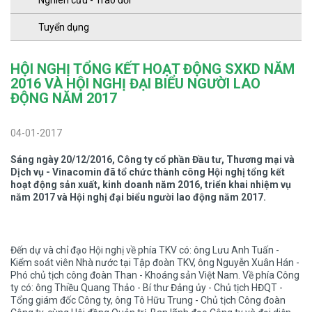
Nghiên cứu - Trao đổi
Tuyển dụng
HỘI NGHỊ TỔNG KẾT HOẠT ĐỘNG SXKD NĂM
2016 VÀ HỘI NGHỊ ĐẠI BIỂU NGƯỜI LAO
ĐỘNG NĂM 2017
04-01-2017
Sáng ngày 20/12/2016, Công ty cổ phần Đầu tư, Thương mại và
Dịch vụ - Vinacomin đã tổ chức thành công Hội nghị tổng kết
hoạt động sản xuất, kinh doanh năm 2016, triển khai nhiệm vụ
năm 2017 và Hội nghị đại biểu người lao động năm 2017.
Đến dự và chỉ đạo Hội nghị về phía TKV có: ông Lưu Anh Tuấn -
Kiểm soát viên Nhà nước tại Tập đoàn TKV, ông Nguyễn Xuân Hán -
Phó chủ tịch công đoàn Than - Khoáng sản Việt
Nam
. Về phía Công
ty có: ông Thiều Quang Thảo - Bí thư Đảng ủy - Chủ tịch HĐQT -
Tổng giám đốc Công ty, ông Tô Hữu Trung - Chủ tịch Công đoàn