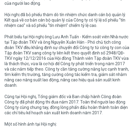
của người lao động.
Hội nghị đã bỏ phiếu thăm dò tín nhiệm chức danh cán bộ quản lý.
Kết quả về cơ bản cán bộ quản lý của Công ty có tỷ lệ số phiếu “tín
nhiệm cao” và số phiếu “tín nhiệm” chiếm tỷ lệ cao.
Phát biểu tại Hội nghị ông Lưu Anh Tuấn - Kiểm soát viên Nhà nước
tại Tập đoàn TKV và ông Nguyễn Xuân Hán - Phó chủ tịch công
đoàn TKV đều khẳng định sự chuyển đổi Công ty từ công ty con của
Tập đoàn TKV sang công ty liên kết theo quyết định số 2948/QĐ-
TKV ngày 12/12/2016 của Hội đồng Thành viên Tập đoàn TKV vừa
là thách thức, vừa là cơ hội để Công ty phát triển trong năm 2017
và các năm tiếp theo. Công ty cần tăng cường năng lực cạnh tranh,
tìm kiếm thị trường, tăng cường công tác kiểm tra, giám sát nhằm
nâng cao năng suất lao động, nâng cao hiệu quả sản xuất kinh
doanh.
Cũng tại Hội nghị, Tổng giám đốc và Ban chấp hành Công đoàn
Công ty đã phát động thi đua năm 2017. Toàn thể người lao động
Công ty cùng chung tay, đồng lòng phấn đấu hoàn thành toàn diện
các chỉ tiêu kế hoạch sản xuất kinh doanh năm 2017.
Một số hình ảnh tại Hội nghị: