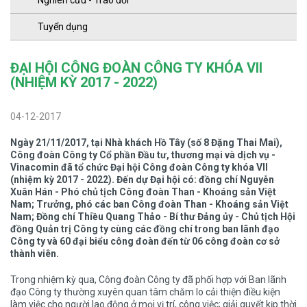
Nghiên cứu - Trao đổi
Tuyển dụng
ĐẠI HỘI CÔNG ĐOÀN CÔNG TY KHÓA VII
(NHIỆM KỲ 2017 - 2022)
04-12-2017
Ngày 21/11/2017, tại Nhà khách Hồ Tây (số 8 Đặng Thai Mai),
Công đoàn Công ty Cổ phần Đầu tư, thương mại và dịch vụ -
Vinacomin đã tổ chức Đại hội Công đoàn Công ty khóa VII
(nhiệm kỳ 2017 - 2022). Đến dự Đại hội có: đồng chí Nguyễn
Xuân Hán - Phó chủ tịch Công đoàn Than - Khoáng sản Việt
Nam; Trưởng, phó các ban Công đoàn Than - Khoáng sản Việt
Nam; Đồng chí Thiều Quang Thảo - Bí thư Đảng ủy - Chủ tịch Hội
đồng Quản trị Công ty cùng các đồng chí trong ban lãnh đạo
Công ty và 60 đại biểu công đoàn đến từ 06 công đoàn cơ sở
thành viên.
Trong nhiệm kỳ qua, Công đoàn Công ty đã phối hợp với Ban lãnh
đạo Công ty thường xuyên quan tâm chăm lo
cải thiện điều kiện
làm việc cho người lao động ở mọi vị trí, công việc; giải quyết kịp thời