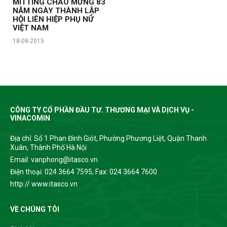
MITTING CHÀO MỪNG 83
NĂM NGÀY THÀNH LẬP
HỘI LIÊN HIỆP PHỤ NỮ
VIỆT NAM
18-08-2015
CÔNG TY CỔ PHẦN ĐẦU TƯ. THƯƠNG MẠI VÀ DỊCH VỤ -
VINACOMIN
Địa chỉ: Số 1 Phan Đình Giót, Phường Phương Liệt, Quận Thanh
Xuân, Thành Phố Hà Nội
Email: vanphong@itasco.vn
Điện thoại: 024 3664 7595; Fax: 024 3664 7600
http:// www.itasco.vn
VỀ CHÚNG TÔI