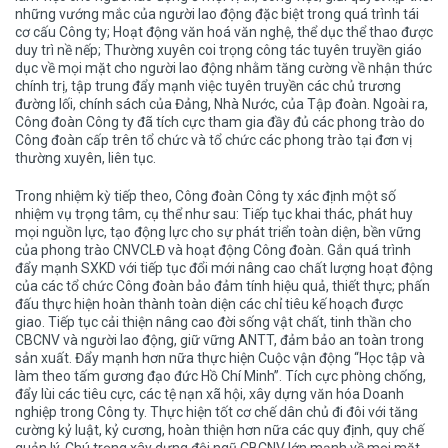
những vướng mắc của người lao động đặc biệt trong quá trình tái
cơ cấu Công ty; Hoạt động văn hoá văn nghệ, thể dục thể thao được
duy trì nề nếp; T
hường xuyên coi trọng công tác tuyên truyền giáo
dục về mọi mặt cho người lao động nhằm tăng cường về nhận thức
chính trị, t
ập trung đẩy mạnh việc tuyên truyền các chủ trương
đường lối, chính sách của Đảng, Nhà Nước, của Tập đoàn.
Ngoài ra,
Công đoàn Công ty đã tích cực tham gia đầy đủ các phong trào do
Công đoàn cấp trên tổ chức và tổ chức các phong trào tại đơn vị
thường xuyên, liên tục.
Trong nhiệm kỳ tiếp theo, Công đoàn Công ty xác định một số
nhiệm vụ trọng tâm, cụ thể như sau: Tiếp tục khai thác, phát huy
mọi nguồn lực, tạo động lực cho sự phát triển toàn diện, bền vững
của phong trào CNVCLĐ và hoạt động Công đoàn. Gắn quá trình
đẩy mạnh SXKD với tiếp tục đổi mới nâng cao chất lượng hoạt động
của các tổ chức Công đoàn bảo đảm tính hiệu quả, thiết thực; phấn
đấu thực hiện hoàn thành toàn diện các chỉ tiêu kế hoạch được
giao. Tiếp tục cải thiện nâng cao đời sống vật chất, tinh thần cho
CBCNV và người lao động, giữ vững ANTT, đảm bảo an toàn trong
sản xuất. Đẩy mạnh hơn nữa thực hiện Cuộc vận động “Học tập và
làm theo tấm gương đạo đức Hồ Chí Minh”. Tích cực phòng chống,
đẩy lùi các tiêu cực, các tệ nạn xã hội, xây dựng văn hóa Doanh
nghiệp trong Công ty. Thực hiện tốt cơ chế dân chủ đi đôi với tăng
cường kỷ luật, kỷ cương, hoàn thiện hơn nữa các quy định, quy chế