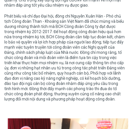
quản lý. Chú trọng xây dựng đội ngũ CBCNV lớn mạnh về mọi mặt
nhằm đáp ứng tốt yêu cầu nhiệm vụ được giao.
Phát biểu và chỉ đạo Đại hội, đồng chí Nguyễn Xuân Hán - Phó chủ
tịch Công đoàn Than - Khoáng sản Việt Nam đã chúc mừng và biểu
dương những thành tích mà BCH Công đoàn Công ty đạt được
trong nhiệm kỳ 2012-2017. Để hoạt động công đoàn hiệu quả hơn
nữa trong nhiệm kỳ tới, BCH Công đoàn cần tiếp tục đoàn kết, chăm
lo bảo vệ quyền và lợi ích hợp pháp của người lao động; tiếp tục đẩy
mạnh việc tuyên truyền tới công đoàn viên các Nghị quyết của
Đảng, chính sách pháp luật của Nhà nước. Đồng chí mong rằng, tổ
chức công đoàn và mỗi đoàn viên là điểm tựa tin cậy trong việc
triển khai thực hiện mọi nhiệm vụ; là nơi cung cấp thông tin cho cấp
ủy, đơn vị những hạt nhân ưu tú trong công tác phát triển Đảng viên
cũng như công tác bổ nhiệm, quy hoạch cán bộ; Phối hợp với lãnh
đạo đơn vị nâng cao kỹ năng nghề nghiệp, có kế hoạch bồi dưỡng,
đào tạo đội ngũ cán bộ công đoàn nhằm đáp ứng yêu cầu trong
tình hình mới. Đồng thời đẩy mạnh các phong trào thi đua do tổ
chức công đoàn phát động; thường xuyên củng cố nâng cao chất
lượng đổi mới nội dung và phương pháp hoạt động công đoàn.