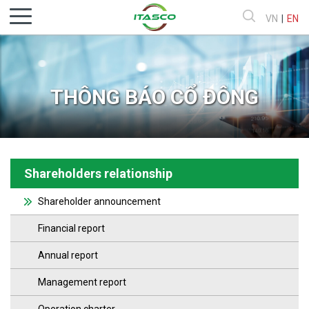
VN
|
EN
THÔNG BÁO CỔ ĐÔNG
Shareholders relationship
Shareholder announcement
Financial report
Annual report
Management report