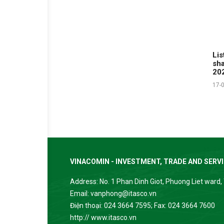
Lis
sha
20
17-
VINACOMIN - INVESTMENT, TRADE AND SERV
Address: No. 1 Phan Dinh Giot, Phuong Liet ward, 
Email: vanphong@itasco.vn
Điện thoại: 024 3664 7595; Fax: 024 3664 7600
http:// www.itasco.vn