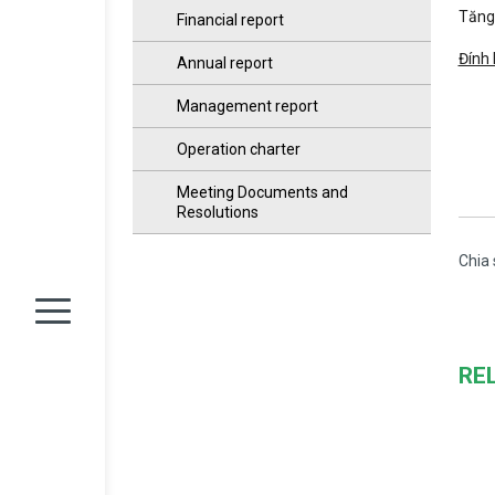
Tăng 
Financial report
Đính 
Annual report
Management report
Operation charter
Meeting Documents and
Resolutions
Chia 
RE