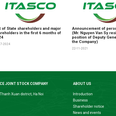
t of State shareholders and major
Announcement of pers
reholders in the first 6 months of
(Mr. Nguyen Van Sy res
24
position of Deputy Gene
the Company)
07-2024
22-11-2021
ICE JOINT STOCK COMPANY
ABOUT US
Thanh Xuan district, Ha Noi
Introduction
Business
Shareholder notice
News and events