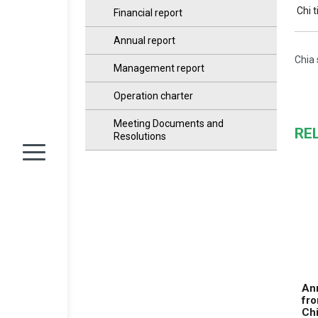
Chi t
Financial report
Annual report
Chia 
Management report
Operation charter
Meeting Documents and
RE
Resolutions
Ann
fro
Ch