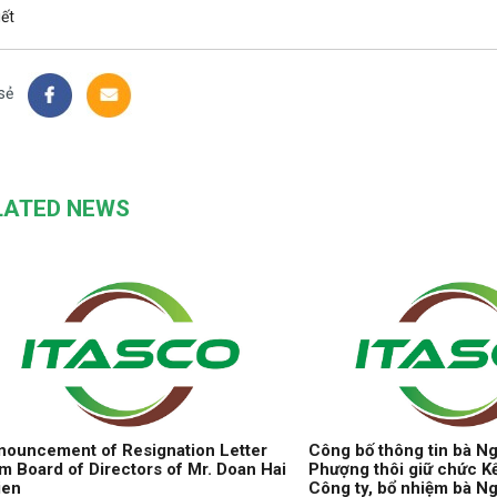
iết
sẻ
LATED NEWS
ouncement of Resignation Letter
Công bố thông tin bà N
m Board of Directors of Mr. Doan Hai
Phượng thôi giữ chức K
ien
Công ty, bổ nhiệm bà N