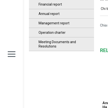
Financial report
Chi t
Annual report
Management report
Chia 
Operation charter
Meeting Documents and
Resolutions
RE
Ann
Ha 