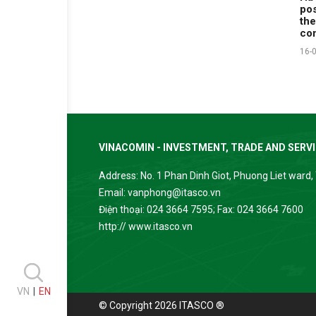
pos
the
con
16-
VINACOMIN - INVESTMENT, TRADE AND SERV
Address: No. 1 Phan Dinh Giot, Phuong Liet ward, 
Email: vanphong@itasco.vn
Điện thoại: 024 3664 7595; Fax: 024 3664 7600
http:// www.itasco.vn
VN
|
EN
© Copyright 2026 ITASCO ®