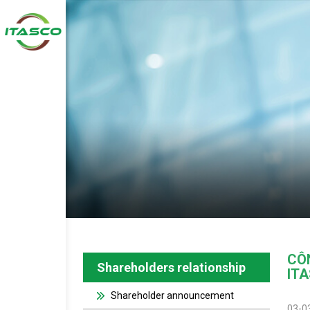
CÔ
Shareholders relationship
ITA
Shareholder announcement
03-0