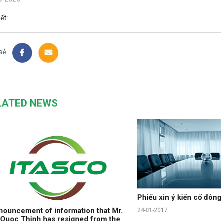
iết:
sẻ
LATED NEWS
Phiếu xin ý kiến cổ đôn
ouncement of information that Mr.
24-01-2017
Quoc Thinh has resigned from the