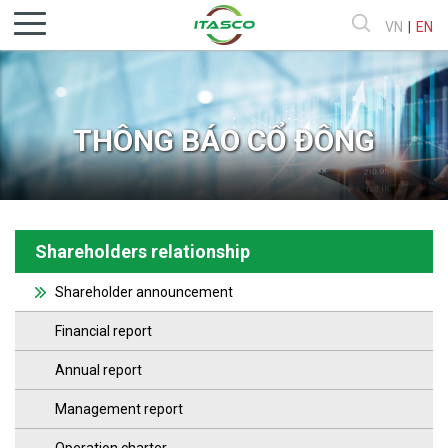
VN
|
EN
THÔNG BÁO CỔ ĐÔNG
Shareholders relationship
Shareholder announcement
Financial report
Annual report
Management report