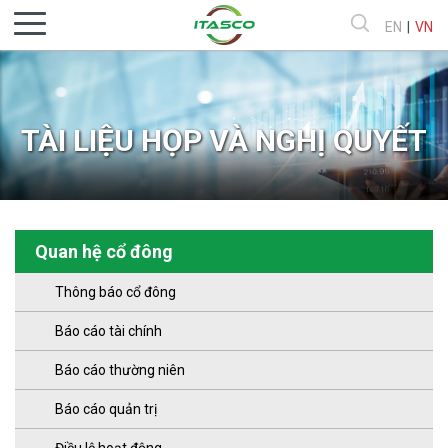
EN
|
VN
TÀI LIỆU HỌP VÀ NGHỊ QUYẾT
Quan hệ cổ đông
Thông báo cổ đông
Báo cáo tài chính
Báo cáo thường niên
Báo cáo quản trị