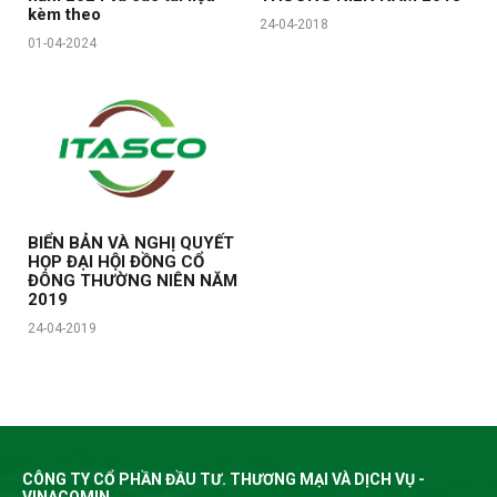
kèm theo
24-04-2018
01-04-2024
BIỂN BẢN VÀ NGHỊ QUYẾT
HỌP ĐẠI HỘI ĐỒNG CỔ
ĐÔNG THƯỜNG NIÊN NĂM
2019
24-04-2019
CÔNG TY CỔ PHẦN ĐẦU TƯ. THƯƠNG MẠI VÀ DỊCH VỤ -
VINACOMIN