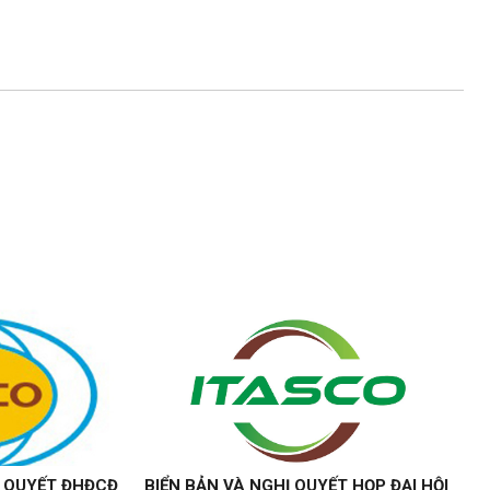
Ị QUYẾT ĐHĐCĐ
BIỂN BẢN VÀ NGHỊ QUYẾT HỌP ĐẠI HỘI